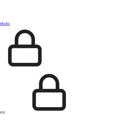
hebdo
ers