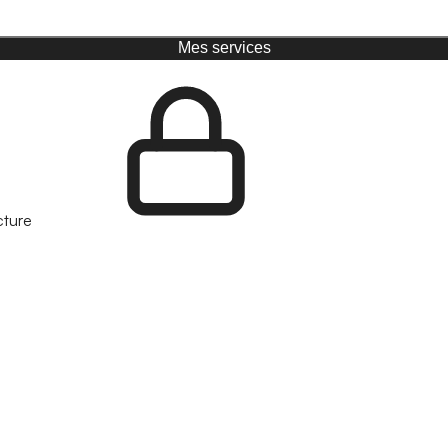
Mes services
cture