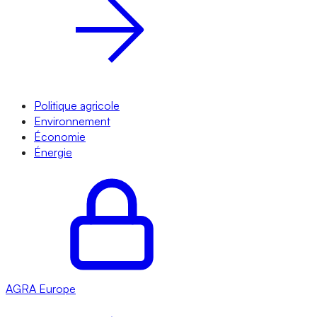
Politique agricole
Environnement
Économie
Énergie
AGRA
Europe