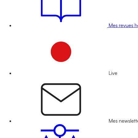
Mes revues 
Live
Mes newslett