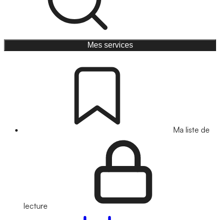
Mes services
Ma liste de
lecture