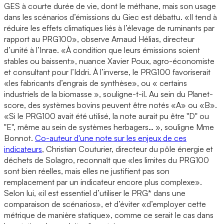
GES à courte durée de vie, dont le méthane, mais son usage
dans les scénarios d’émissions du Giec est débattu. «Il tend à
réduire les effets climatiques liés à l’élevage de ruminants par
rapport au PRG100», observe Arnaud Hélias, directeur
d’unité à l’Inrae. «À condition que leurs émissions soient
stables ou baissent», nuance Xavier Poux, agro-économiste
et consultant pour l’Iddri. À l’inverse, le PRG100 favoriserait
«les fabricants d’engrais de synthèse», ou « certains
industriels de la biomasse », souligne-t-il. Au sein du Planet-
score, des systèmes bovins peuvent être notés «A» ou «B».
«Si le PRG100 avait été utilisé, la note aurait pu être "D" ou
"E", même au sein de systèmes herbagers… », souligne Mme
Bonnot.
Co-auteur d'une note sur les enjeux de ces
indicateurs
, Christian Couturier, directeur du pôle énergie et
déchets de Solagro, reconnaît que «les limites du PRG100
sont bien réelles, mais elles ne justifient pas son
remplacement par un indicateur encore plus complexe».
Selon lui, «il est essentiel d’utiliser le PRG* dans une
comparaison de scénarios», et d’éviter «d’employer cette
métrique de manière statique», comme ce serait le cas dans