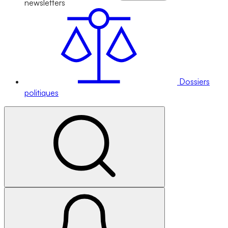
newsletters
Dossiers
politiques