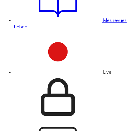
Mes revues
hebdo
Live