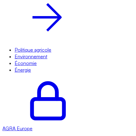
Politique agricole
Environnement
Économie
Énergie
AGRA
Europe