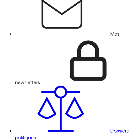
Mes
newsletters
Dossiers
politiques