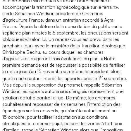
«Le prochain Plan nitrates va freiner notre capacité à
accompagner la transition agroécologique sur le terrain»,
alerte Sébastien Windsor, président de Chambres
d’agriculture France, dans un entretien accordé à Agra
Presse. Depuis la clôture de la consultation du public sur le
septième plan nitrates le 5 septembre, les discussions seraient
«bloquées», selon lui. Un rendez-vous est prévu dans les
prochains jours avec le ministère de la Transition écologique
Christophe Béchu, au cours duquel les chambres
d’agricultures exigeront trois évolutions du plan. «Notre
première demande est de repousser la possibilité de fertiliser
le colza jusqu’au 15 novembre», défend le président, alors
er
que le cadre actuel interdit les apports après le 1
septembre.
Mais depuis la suppression du phosmet, rappelle Sébastien
Windsor, les apports automnaux d’engrais représentent une
solution de lutte contre l’altise. De même, les chambres
souhaiteraient repousser de six semaines l’interdiction des
épandages sur les couverts, qui s’arrête actuellement au
15 octobre, pour faciliter l'adaptation aux conditions
climatiques. «Le dernier sujet, ce sont les zones à fort taux
d’argile», rappelle Sébastien Windsor, alors que l’imposition