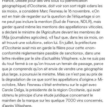
France, utilisée pour des vins sous IG (identification
géographique) d'Occitanie, doit voir son sort réglé «dans les
six mois», a considéré Marc Fesneau le 16 novembre. «On
est en train de regarder sur la question de l’étiquetage si on
ne peut pas inclure la mention (Sud de France, NDLR), mais
garder quand même les mentions des appellations» viticoles,
a déclaré le ministre de l’Agriculture devant les membres de
l’Afja (journalistes agricoles). «Il faut que, dans les six mois, on
ait trouvé une solution», selon lui. En juillet, la préfecture
d’Occitanie avait mis en garde la filière pour cette «non-
conformité réglementaire passible de sanctions», dans une
lettre révélée par le site d’actualités Vitisphere. «Je ne suis pas
du tout fermé à ce qu’on trouve un terrain de passage, parce
que je comprends qu’on ait envie de vendre une géographie
plus large, a poursuivi le ministre. Mais ce n’est pas au prix de
la dégradation de ce que sont les appellations d’origine.» Mi-
octobre, Marc Fesneau s’était entretenu sur le sujet avec
Carole Delga, la présidente de la région Occitanie, qui avait
obtenu le principe d’une étude juridique concernant le
maintien de la marque sur les quelque 7000 vins concernés,
d’après Vitisphere.