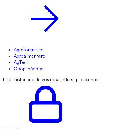
Agrofourniture
Agroalimentaire
AgTech
Coop-négoce
Tout l'historique de vos newsletters quotidiennes