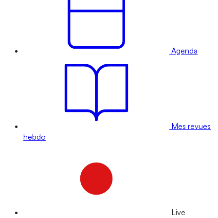
Agenda
Mes revues
hebdo
Live