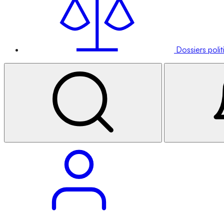
Dossiers poli