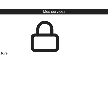
Mes services
cture