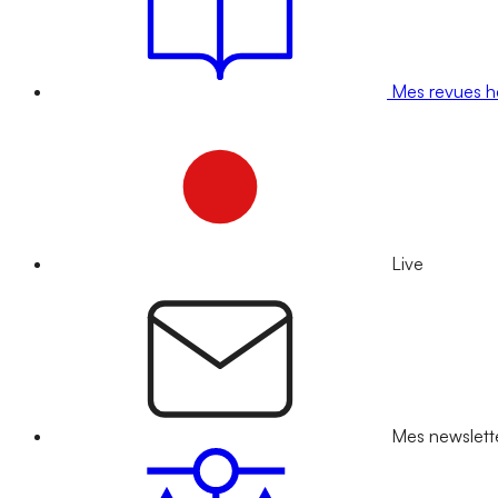
Mes revues 
Live
Mes newslett