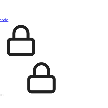
hebdo
ers