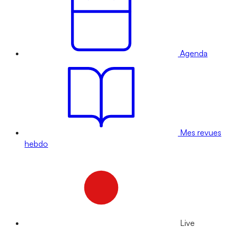
Agenda
Mes revues
hebdo
Live