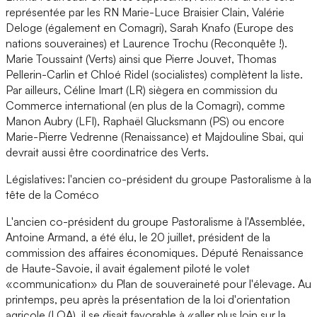
représentée par les RN Marie-Luce Braisier Clain, Valérie
Deloge (également en Comagri), Sarah Knafo (Europe des
nations souveraines) et Laurence Trochu (Reconquête !).
Marie Toussaint (Verts) ainsi que Pierre Jouvet, Thomas
Pellerin-Carlin et Chloé Ridel (socialistes) complètent la liste.
Par ailleurs, Céline Imart (LR) siègera en commission du
Commerce international (en plus de la Comagri), comme
Manon Aubry (LFI), Raphaël Glucksmann (PS) ou encore
Marie-Pierre Vedrenne (Renaissance) et Majdouline Sbai, qui
devrait aussi être coordinatrice des Verts.
Législatives: l'ancien co-président du groupe Pastoralisme à la
tête de la Coméco
L'ancien co-président du groupe Pastoralisme à l'Assemblée,
Antoine Armand, a été élu, le 20 juillet, président de la
commission des affaires économiques. Député Renaissance
de Haute-Savoie, il avait également piloté le volet
«communication» du Plan de souveraineté pour l'élevage. Au
printemps, peu après la présentation de la loi d'orientation
agricole (LOA), il se disait favorable à «aller plus loin sur la