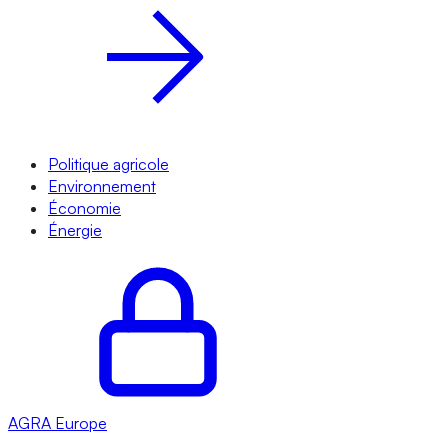
Politique agricole
Environnement
Économie
Énergie
AGRA
Europe