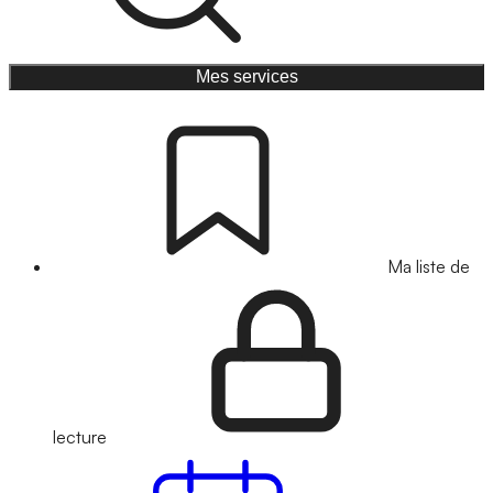
Mes services
Ma liste de
lecture