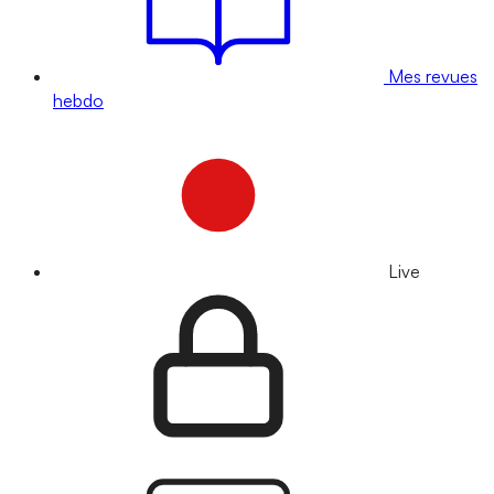
Mes revues
hebdo
Live