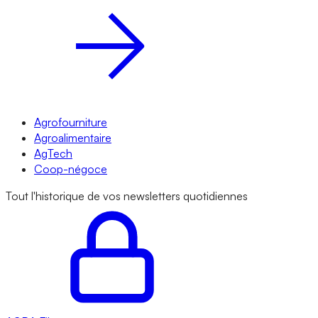
Agrofourniture
Agroalimentaire
AgTech
Coop-négoce
Tout l'historique de vos newsletters quotidiennes