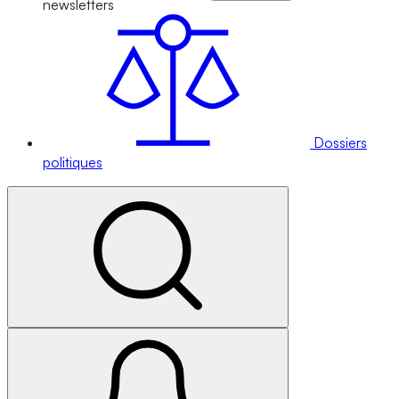
newsletters
Dossiers
politiques