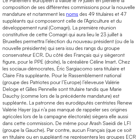
Le Parlement européen a validé le 19 juillet en plénière la
composition de ses différentes commissions pour la nouvelle
mandature et notamment les
noms
des 49 titulaires et 47
suppléants qui composeront celle de l’Agriculture et du
développement rural (Comagri). La première réunion
constitutive de cette Comagri qui aura lieu le 23 juillet à
Bruxelles permettra l’élection du nouveau président (ou de la
nouvelle présidente) qui sera issu des rangs du groupe
conservateur ECR. Du côté des Français qui y siègeront
figure, pour le PPE (droite), la céréalière Céline Imart. Chez
les sociaux-démocrates, Éric Sargiacomo sera titulaire et
Claire Fita suppléante. Pour le Rassemblement national
(groupe des Patriotes pour l’Europe) l’éleveuse Valérie
Deloge et Gilles Pennelle sont titulaire tandis que Marie
Dauchy (comme lors de la précédente mandature) est
suppléante. La patronne des eurodéputés centristes Renew
Valérie Hayer (qui n’a pas manqué de rappeler ses origines
agricoles lors de la campagne électorale) siègera elle aussi
dans cette commission. De même pour Arash Saeidi de LFI
(groupe la Gauche). Par contre, aucun Français (que ce soit
en titulaire ou en suppléant) ne représentera les groupes ECR