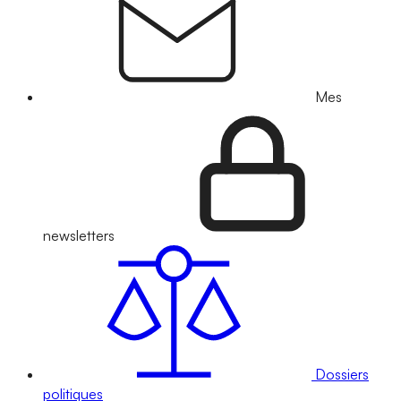
Mes
newsletters
Dossiers
politiques