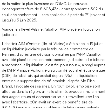
de la nation la plus favorisée de l’OMC. Un nouveau
contingent tarifaire de 8.603,43t - correspondant à 5/12 du
er
seuil déclenchement– sera applicable à partir du 1
janvier et
jusqu’au 5 juin 2025.
Viande: en Ille-et-Vilaine, l'abattoir AIM placé en liquidation
judiciaire
L'abattoir AIM d'Antrain (Ille-et-Vilaine) a été placé le 19 juillet
en liquidation judiciaire par le tribunal de commerce de
Rennes, d'après une décision consultée par l'AFP. L'abattoir
avait été placé fin mai en redressement judiciaire. «Le tribunal
a prononcé la liquidation, c'est fini pour nous», a réagi auprès
de l'AFP Philippe Pichon, élu au comité social et économique
(CSE) de l'abattoir, qui existait depuis 1953. La liquidation
entraine la suppression de 65 emplois, d'après Me Elise
Brand, l'avocate des salariés. En tout, «450 emplois» sont
affectés dans la région, a-t-elle affirmé, évoquant notamment
des «agriculteurs et commerciaux» qui travaillent «en lien
avec l'abattoir». «On avait un exercice bénéficiaire de
100.000 euros et aucun problème de trésorerie», a-t-elle