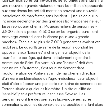
Quinze mois après Sainte-Soline, les autorités s'attendaient à
une nouvelle «grande violence» mais les milliers d'opposants
aux «bassines» les ont fait mentir en bravant une nouvelle
interdiction de manifester, sans incident... jusqu'à ce qu'un
incendie déclenché par des grenades lacrymogènes ne leur
fasse rebrousser chemin. Plusieurs milliers de personnes -
3.800 selon la police, 6.500 selon les organisateurs - ont
convergé vendredi dans la Vienne pour une «grande
marche». Face à eux, plus de 3.000 gendarmes avaient été
mobilisés. Le quadrillage serré de la région a conduit les
opposants aux "bassines" à changer leur objectif de la
journée. Le cortège, qui devait initialement rejoindre la
commune de Saint-Sauvant, où une "bassine" doit être
construite à l'automne, s'est réuni finalement dans
l'agglomération de Poitiers avant de marcher en direction
d'un «site emblématique de l'agro-industrie». Leur objectif
était d'aller déposer une pancarte sur l'usine de semences de
Terrena située à quelques kilomètre. Un site qualifié de
"sensible" par la préfecture, car classé Seveso. Les
gendarmes ont tiré des grenades lacrymogènes, après
sommations, pour les disperser, leurs projectiles mettant alors