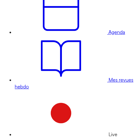
Agenda
Mes revues
hebdo
Live