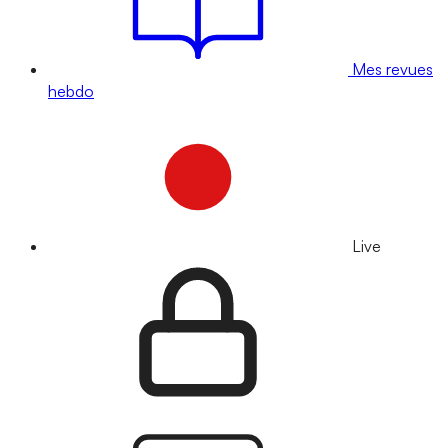
Mes revues
hebdo
Live