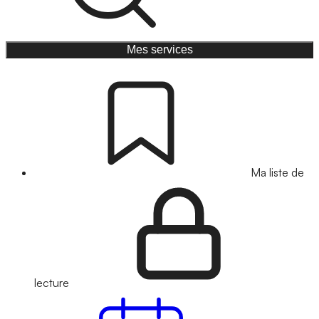
Mes services
Ma liste de
lecture