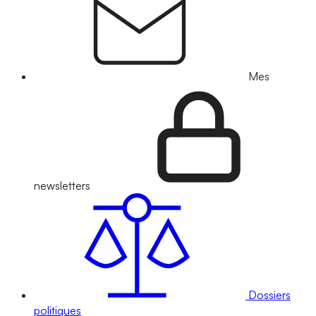
Mes
newsletters
Dossiers
politiques