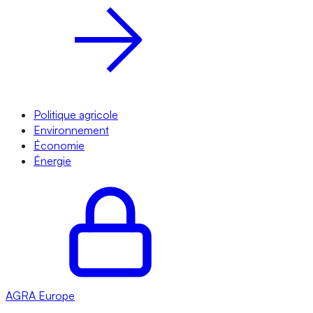
Politique agricole
Environnement
Économie
Énergie
AGRA
Europe