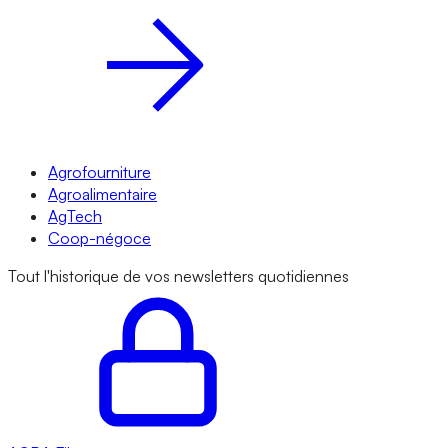
Agrofourniture
Agroalimentaire
AgTech
Coop-négoce
Tout l'historique de vos newsletters quotidiennes