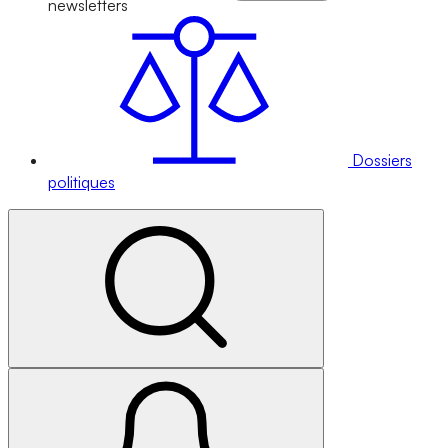
newsletters
Dossiers
politiques