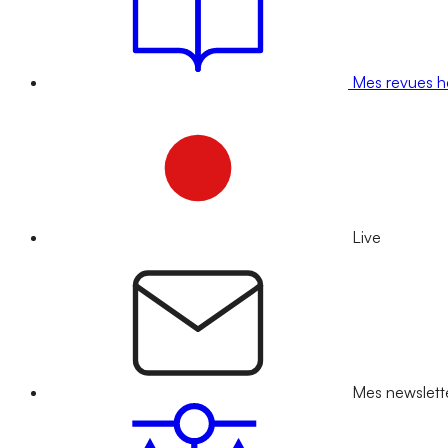
Mes revues 
Live
Mes newslett