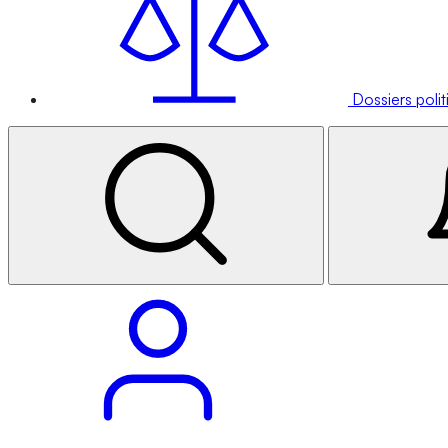
Dossiers poli