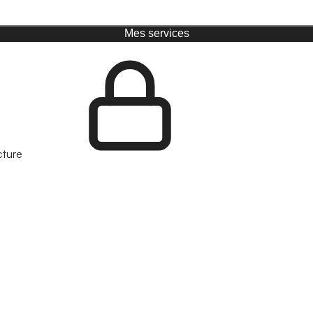
Mes services
cture