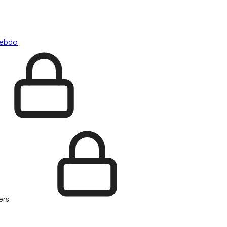
hebdo
ers