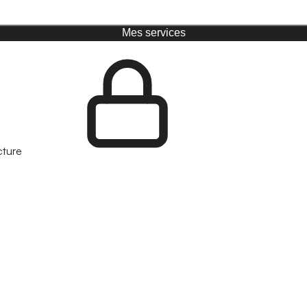
Mes services
cture