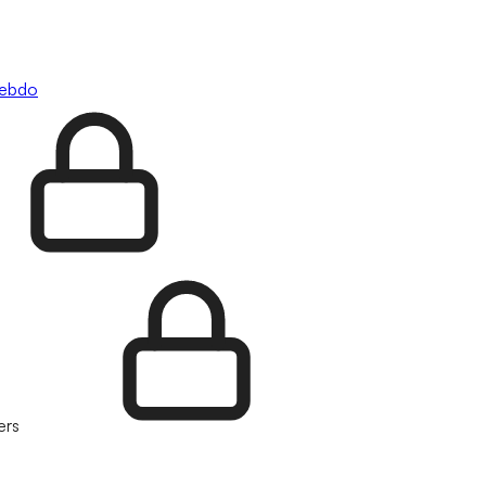
hebdo
ers