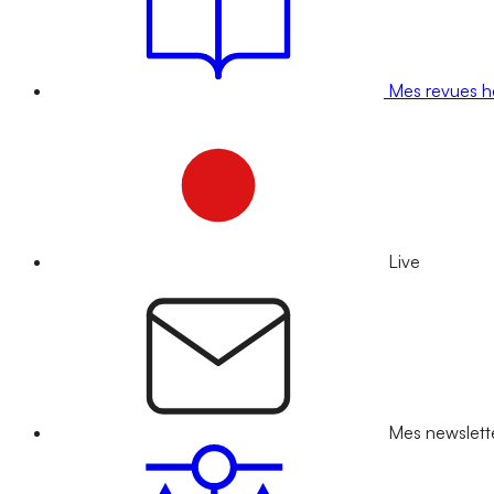
Mes revues 
Live
Mes newslett