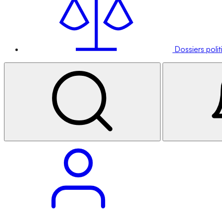
Dossiers poli