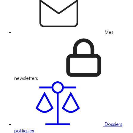
Mes
newsletters
Dossiers
politiques