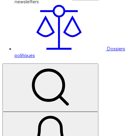
newsletters
Dossiers
politiques