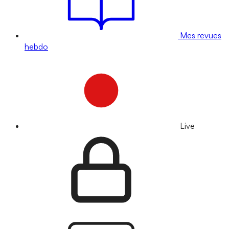
Mes revues
hebdo
Live