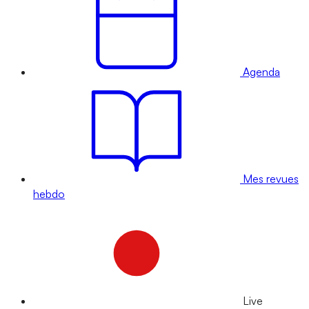
Agenda
Mes revues
hebdo
Live