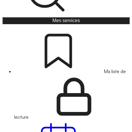
Mes services
Ma liste de
lecture