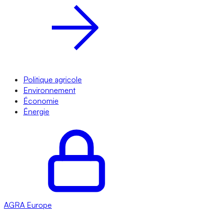
Politique agricole
Environnement
Économie
Énergie
AGRA
Europe