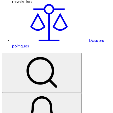
newsletters
Dossiers
politiques