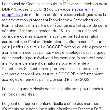
Le tribunal de Caen avait annulé, le 12 février, la décision de la
DDPP (Fraudes, DGCCRF) du Calvados
enjoignant la
coopérative
de mettre en conformité ses emballages avec la
réglementation protégeant l’appellation «Camembert de
Normandie». Le ministère de l’Économie a fait appel de cette
décision. Dans son jugement du 28 juin, la cour d’appel
considère que les arguments avancés par l’administration
paraissent «en l’état de l’instruction» suffisamment sérieux
pour justifier un sursis. La DGCCRF défend qu’elle a procédé
à un examen «au cas par cas» des étiquetages des marques
de camembert pour évaluer si les mentions faisant référence
à la Normandie étaient de nature à porter atteinte à
l’appellation. Sa décision ne prononce pas d’interdiction
«générale et absolue», assure la DGCCRF, conformément
aux règles entérinées par le Conseil d’Etat en 2022.
Fruits et légumes: Nestlé cède ses petits pots pour bébés à
un fonds spécialisé
Le géant de l'agroalimentaire Nestlé a cédé des marques
d'aliments pour bébé (hors laits infantiles) en France à FnB,