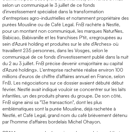
selon un communiqué le 3 juillet de ce fonds
d'investissement spécialisé dans la transformation
d'entreprises agro-industrielles et notamment propriétaire des
purées Mousline ou de Café Legal. FnB rachète à Nestlé,
pour un montant non communiqué, les marques NaturNes,
Babicao, Babivanille et les franchises P'tit, «regroupées au
sein d'Azuré holding et produites sur le site d'Arches» où
travaillent 235 personnes, dans les Vosges, selon le
communiqué de ce fonds d'investissement publié dans la nuit
du 2 au 3 juillet. FnB précise devenir «majoritaire au capital
d'Azuré holding». L'entreprise rachetée réalise environ 100
millions d'euros de chiffre d'affaires annuel en France, selon
FnB. Les négociations sur ce dossier avaient débuté début
février. Nestlé avait indiqué vouloir se concentrer sur les laits
infantiles, un des produits phares du groupe. De son côté,
FnB signe ainsi sa "13e transaction", dont les plus
emblématiques sont la purée Mousline, déjà rachetée à
Nestlé, et Café Legal, grand nom du café brièvement détenu
par l'homme d'affaires bordelais Michel Ohayon.