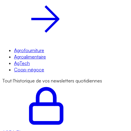
Agrofourniture
Agroalimentaire
AgTech
Coop-négoce
Tout l'historique de vos newsletters quotidiennes