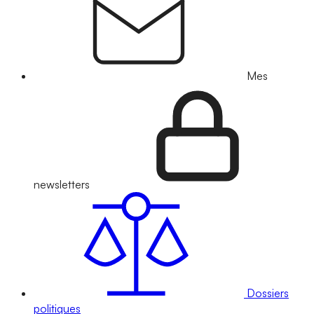
Mes
newsletters
Dossiers
politiques