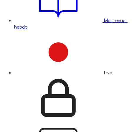
Mes revues
hebdo
Live