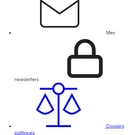
Mes
newsletters
Dossiers
politiques