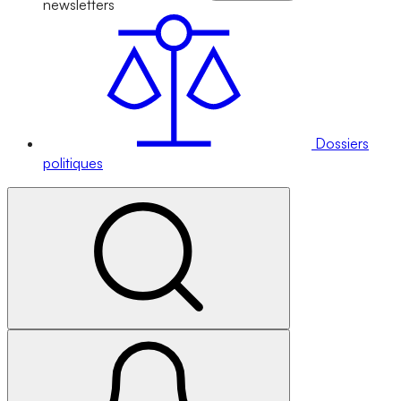
newsletters
Dossiers
politiques