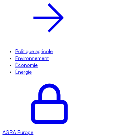
Politique agricole
Environnement
Économie
Énergie
AGRA
Europe