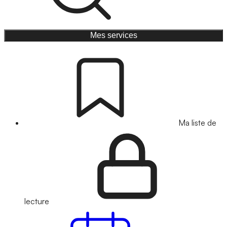
Mes services
Ma liste de
lecture