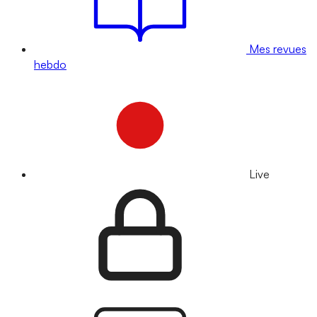
Mes revues
hebdo
Live