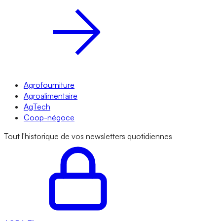
Agrofourniture
Agroalimentaire
AgTech
Coop-négoce
Tout l'historique de vos newsletters quotidiennes