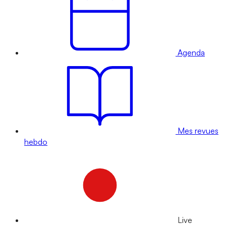
Agenda
Mes revues
hebdo
Live