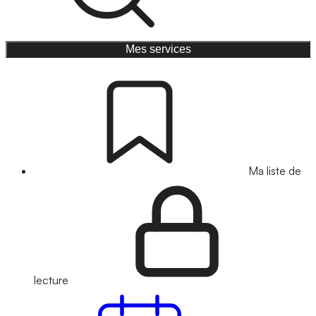
Mes services
Ma liste de
lecture