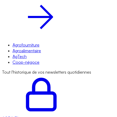
Agrofourniture
Agroalimentaire
AgTech
Coop-négoce
Tout l'historique de vos newsletters quotidiennes