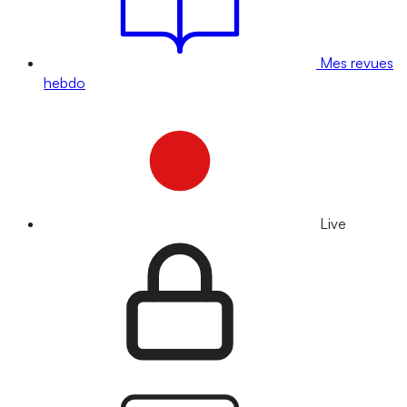
Mes revues
hebdo
Live