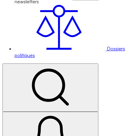
newsletters
Dossiers
politiques