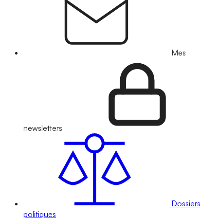
Mes
newsletters
Dossiers
politiques