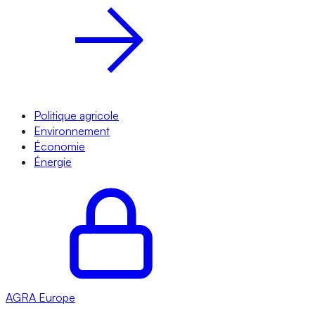
Politique agricole
Environnement
Économie
Énergie
AGRA
Europe