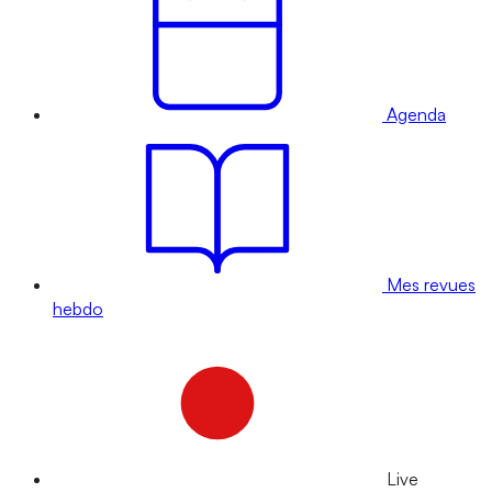
Agenda
Mes revues
hebdo
Live