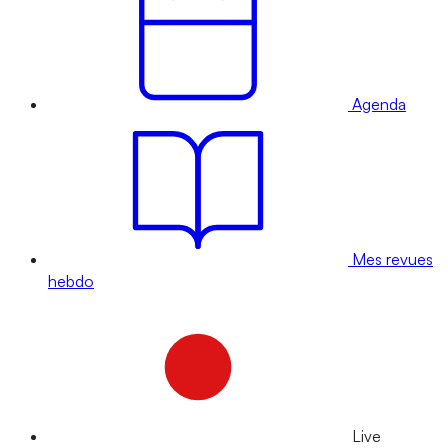
Agenda
Mes revues
hebdo
Live