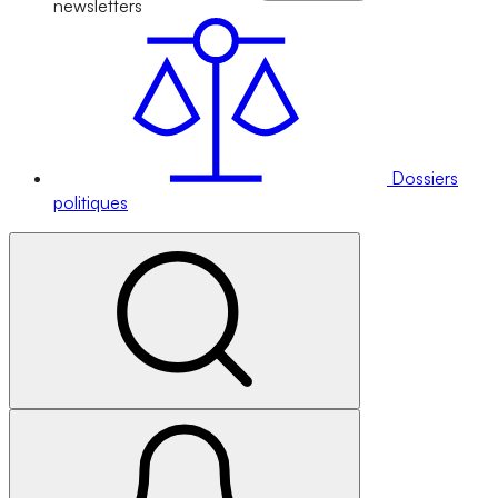
newsletters
Dossiers
politiques