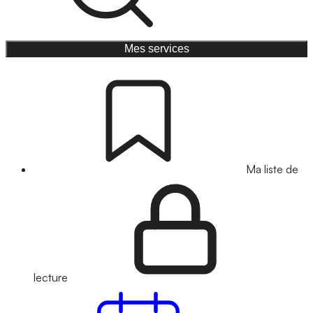
Mes services
Ma liste de
lecture