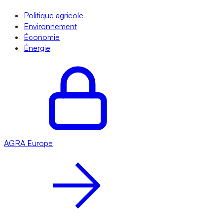
Politique agricole
Environnement
Économie
Énergie
AGRA
Europe