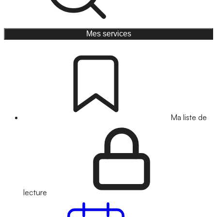
Mes services
Ma liste de
lecture