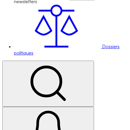
newsletters
Dossiers
politiques