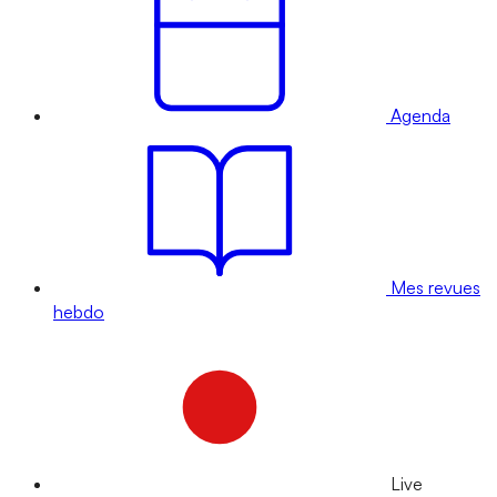
Agenda
Mes revues
hebdo
Live