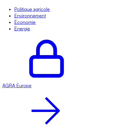
Politique agricole
Environnement
Économie
Énergie
AGRA
Europe