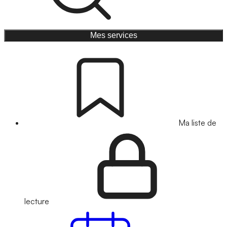
Mes services
Ma liste de
lecture