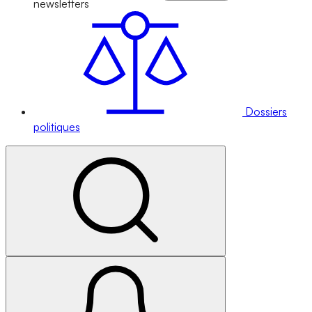
newsletters
Dossiers
politiques