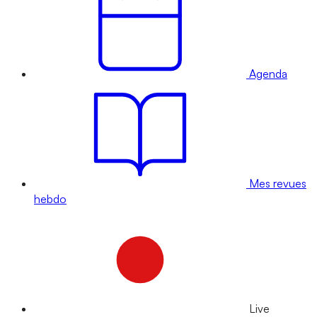
Agenda
Mes revues
hebdo
Live