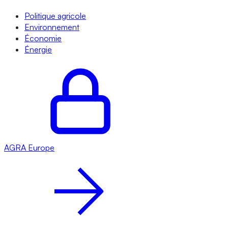
Politique agricole
Environnement
Économie
Énergie
AGRA
Europe