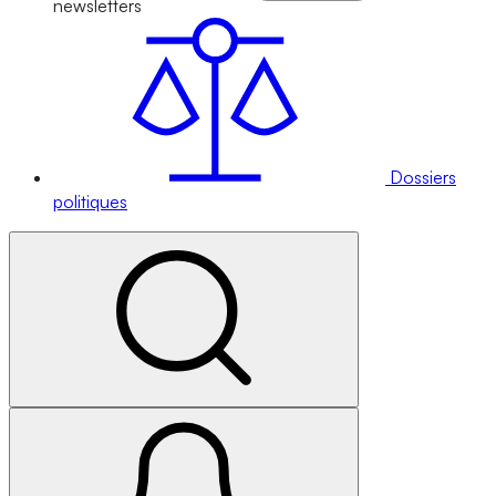
newsletters
Dossiers
politiques