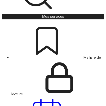
Mes services
Ma liste de
lecture