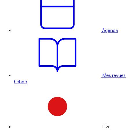
Agenda
Mes revues
hebdo
Live