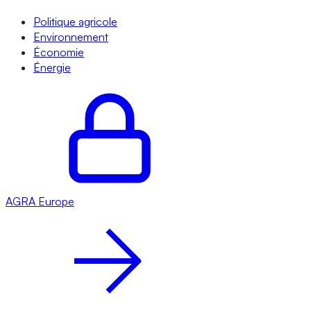
Politique agricole
Environnement
Économie
Énergie
AGRA
Europe