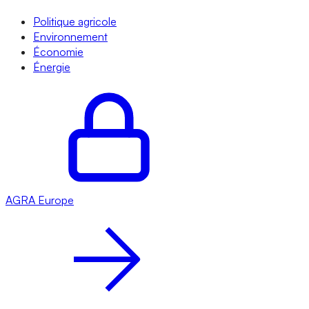
Politique agricole
Environnement
Économie
Énergie
AGRA
Europe