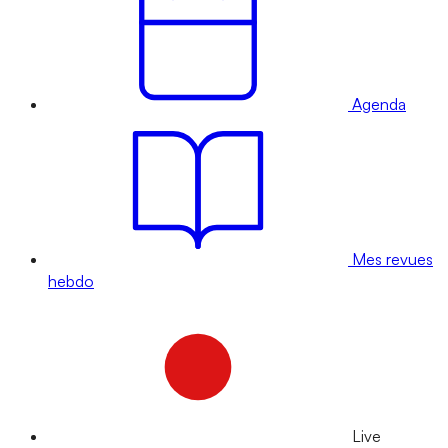
Agenda
Mes revues
hebdo
Live