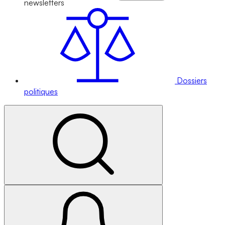
newsletters
Dossiers
politiques