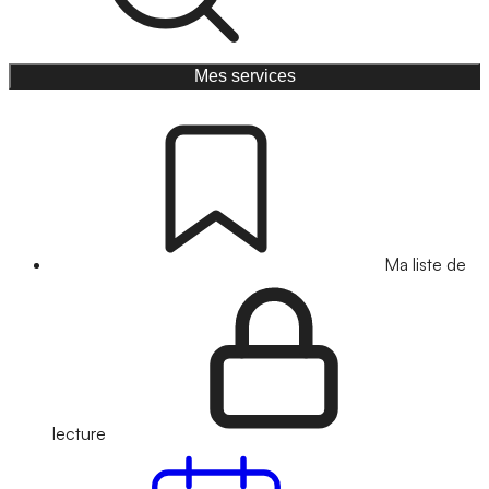
Mes services
Ma liste de
lecture