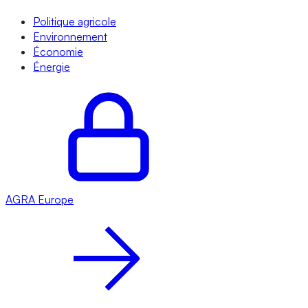
Politique agricole
Environnement
Économie
Énergie
AGRA
Europe