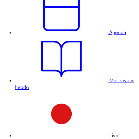
Agenda
Mes revues
hebdo
Live