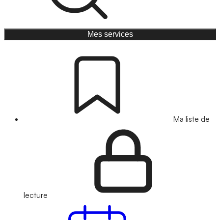
Mes services
Ma liste de
lecture