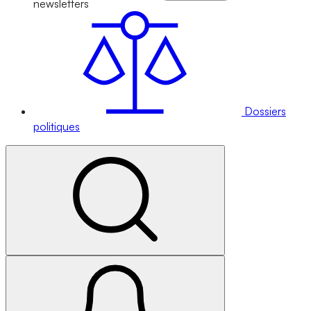
newsletters
Dossiers
politiques