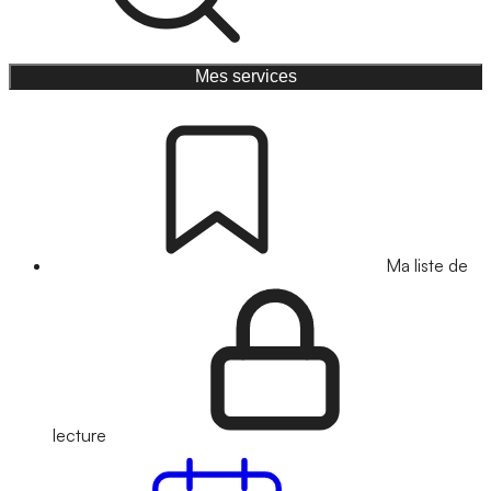
Mes services
Ma liste de
lecture