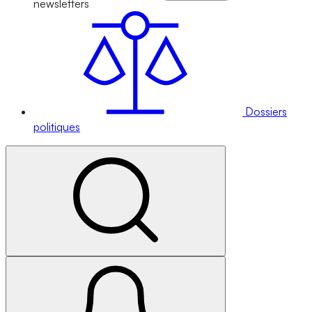
newsletters
Dossiers
politiques