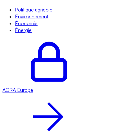
Politique agricole
Environnement
Économie
Énergie
AGRA
Europe