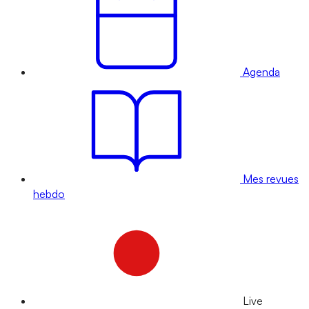
Agenda
Mes revues
hebdo
Live