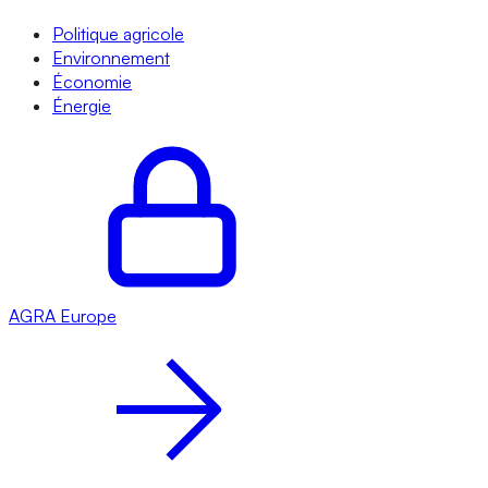
Politique agricole
Environnement
Économie
Énergie
AGRA
Europe