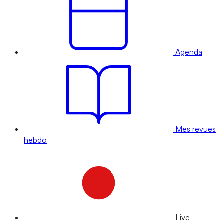
Agenda
Mes revues
hebdo
Live