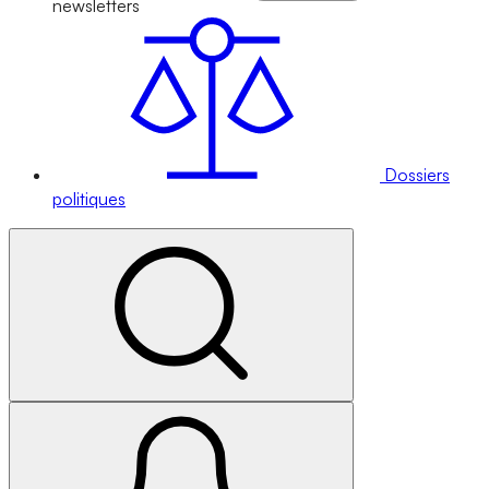
newsletters
Dossiers
politiques