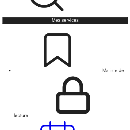
Mes services
Ma liste de
lecture