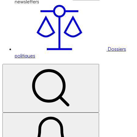
newsletters
Dossiers
politiques