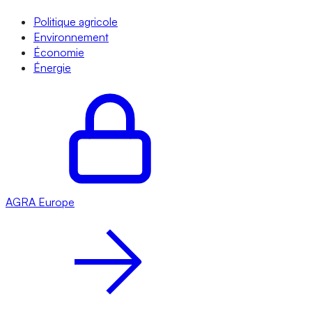
Politique agricole
Environnement
Économie
Énergie
AGRA
Europe