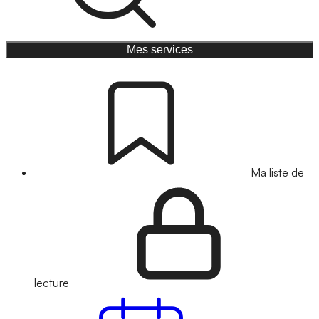
Mes services
Ma liste de
lecture