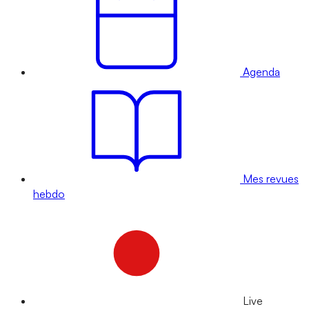
Agenda
Mes revues
hebdo
Live