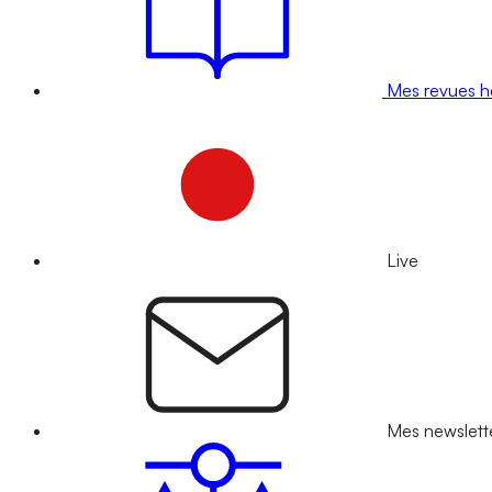
Mes revues 
Live
Mes newslett