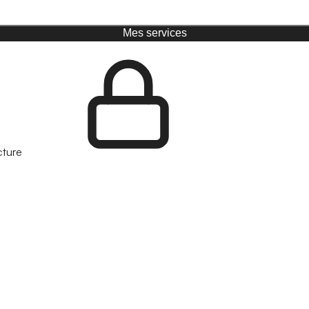
Mes services
cture