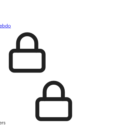
hebdo
ers