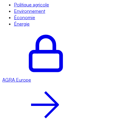
Politique agricole
Environnement
Économie
Énergie
AGRA
Europe