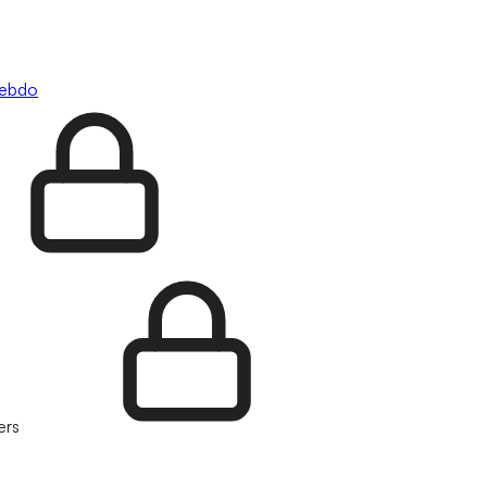
hebdo
ers