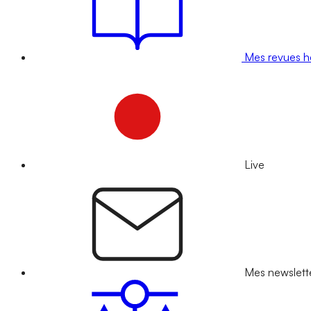
Mes revues 
Live
Mes newslett