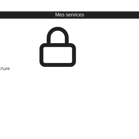
Mes services
cture