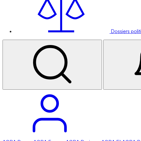
Dossiers poli