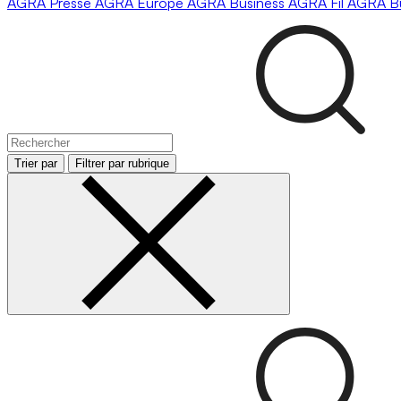
AGRA
Presse
AGRA
Europe
AGRA
Business
AGRA
Fil
AGRA
B
Trier par
Filtrer par rubrique