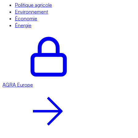
Politique agricole
Environnement
Économie
Énergie
AGRA
Europe