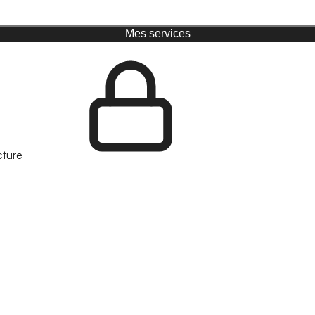
Mes services
cture