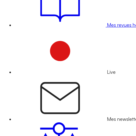
Mes revues 
Live
Mes newslett