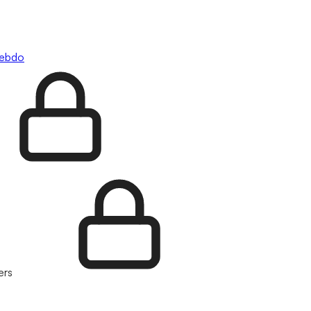
hebdo
ers