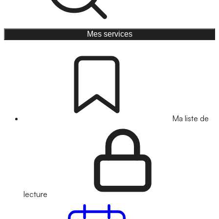
Mes services
Ma liste de
lecture