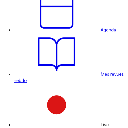
Agenda
Mes revues
hebdo
Live