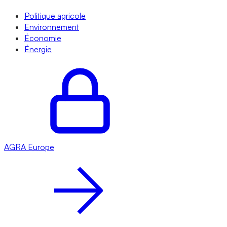
Politique agricole
Environnement
Économie
Énergie
AGRA
Europe