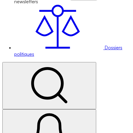
newsletters
Dossiers
politiques