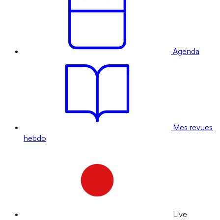
Agenda
Mes revues
hebdo
Live