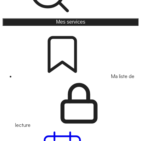
Mes services
Ma liste de
lecture