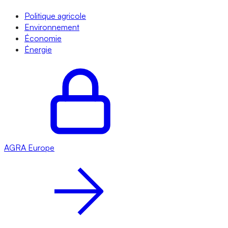
Politique agricole
Environnement
Économie
Énergie
AGRA
Europe