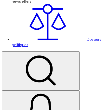
newsletters
Dossiers
politiques