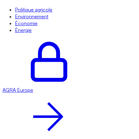
Politique agricole
Environnement
Économie
Énergie
AGRA
Europe