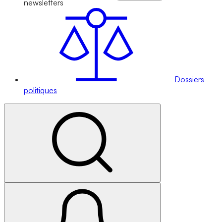
newsletters
Dossiers
politiques