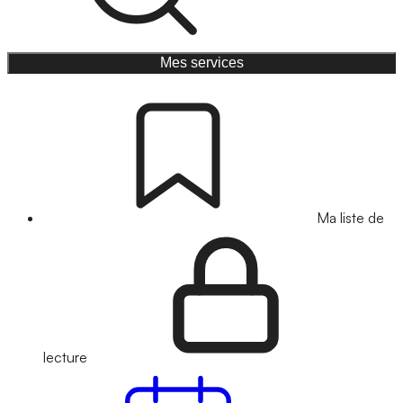
Mes services
Ma liste de
lecture