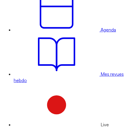
Agenda
Mes revues
hebdo
Live