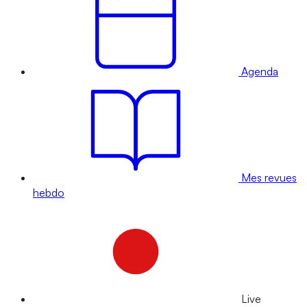
Agenda
Mes revues
hebdo
Live