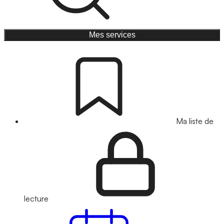
Mes services
Ma liste de
lecture