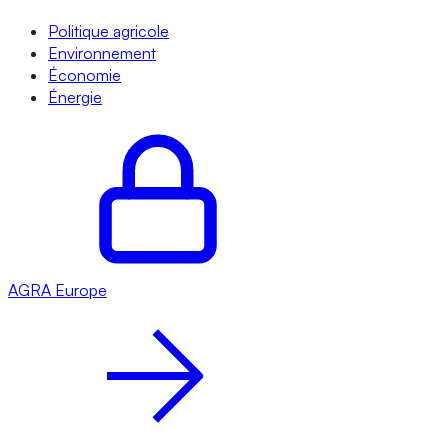
Politique agricole
Environnement
Économie
Énergie
AGRA
Europe