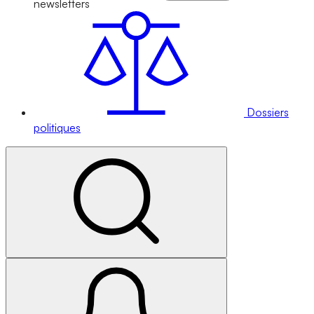
newsletters
Dossiers
politiques