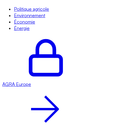
Politique agricole
Environnement
Économie
Énergie
AGRA
Europe