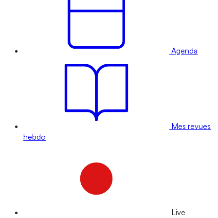
Agenda
Mes revues
hebdo
Live