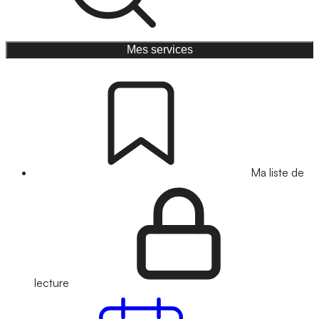
Mes services
Ma liste de
lecture