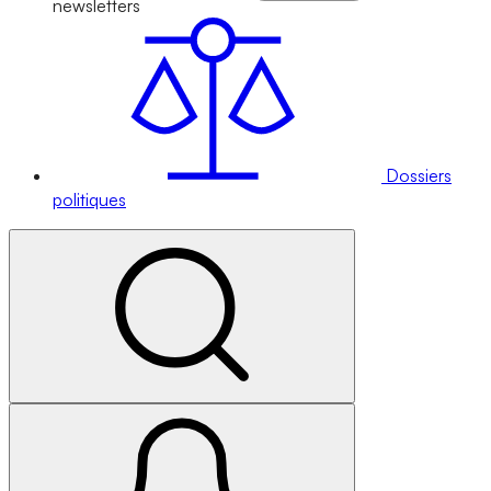
newsletters
Dossiers
politiques