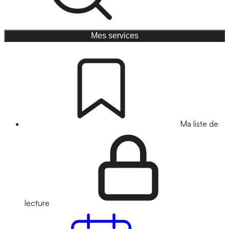
Mes services
Ma liste de
lecture