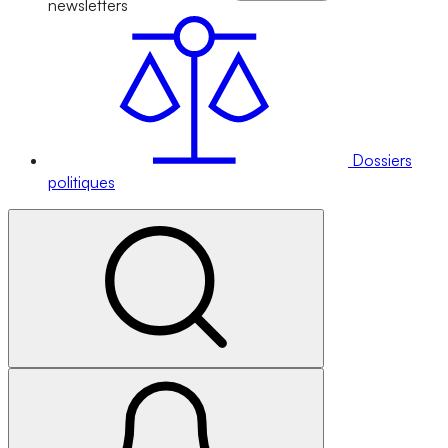
newsletters
Dossiers
politiques