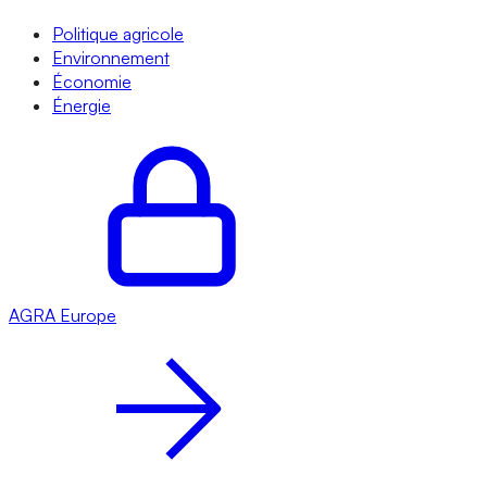
Politique agricole
Environnement
Économie
Énergie
AGRA
Europe