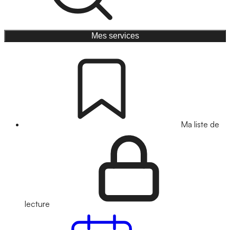
Mes services
Ma liste de
lecture