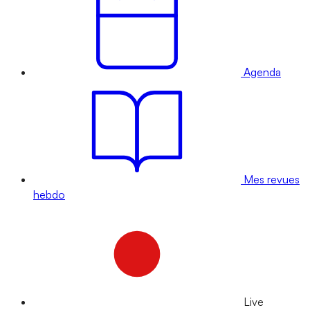
Agenda
Mes revues
hebdo
Live