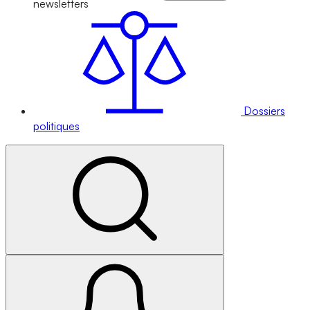
newsletters
Dossiers
politiques