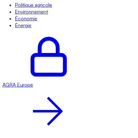
Politique agricole
Environnement
Économie
Énergie
AGRA
Europe