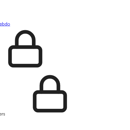
hebdo
ers