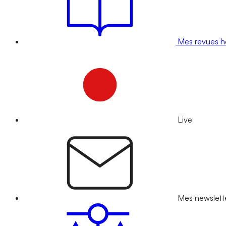
Mes revues 
Live
Mes newslett