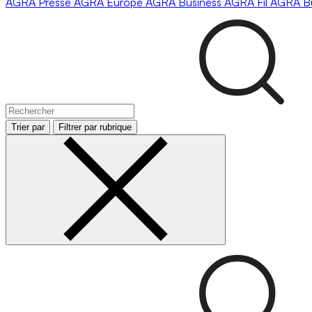
AGRA
Presse
AGRA
Europe
AGRA
Business
AGRA
Fil
AGRA
B
Trier par
Filtrer par rubrique