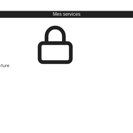
Mes services
cture