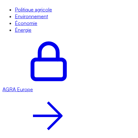
Politique agricole
Environnement
Économie
Énergie
AGRA
Europe