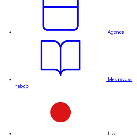
Agenda
Mes revues
hebdo
Live