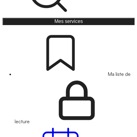
Mes services
Ma liste de
lecture