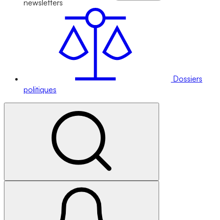
newsletters
Dossiers
politiques