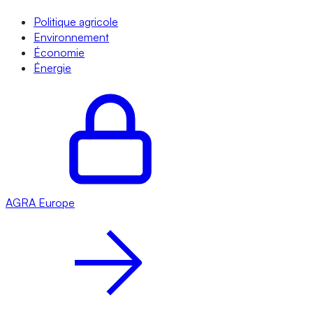
Politique agricole
Environnement
Économie
Énergie
AGRA
Europe