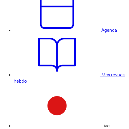
Agenda
Mes revues
hebdo
Live