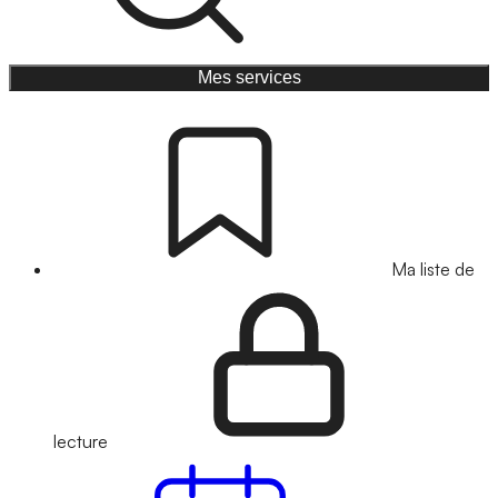
Mes services
Ma liste de
lecture