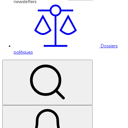
newsletters
Dossiers
politiques