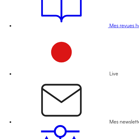
Mes revues 
Live
Mes newslett