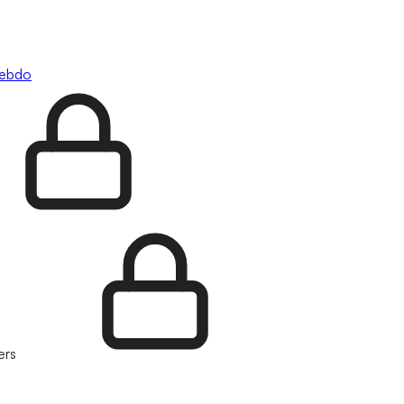
hebdo
ers