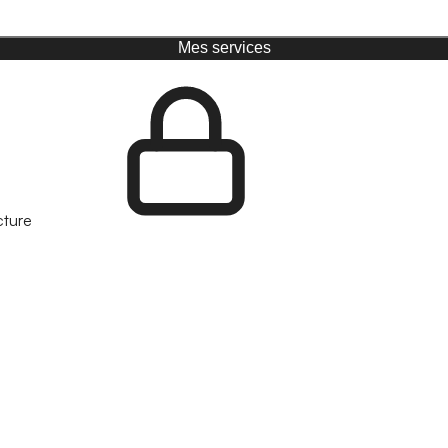
Mes services
cture