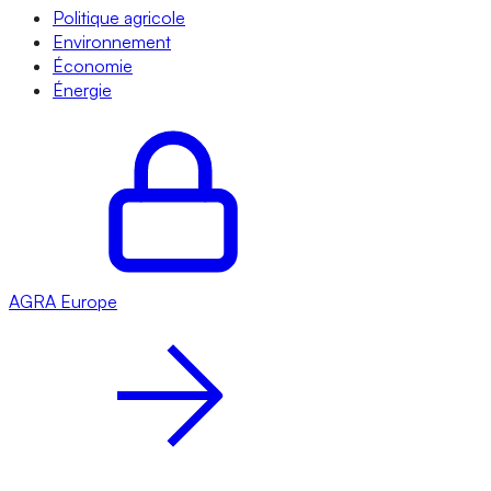
Politique agricole
Environnement
Économie
Énergie
AGRA
Europe