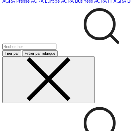
AGRA
Presse
AGRA
Europe
AGRA
Business
AGRA
Fil
AGRA
B
Trier par
Filtrer par rubrique