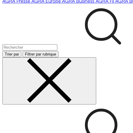
AGRA
Presse
AGRA
Europe
AGRA
Business
AGRA
Fil
AGRA
B
Trier par
Filtrer par rubrique