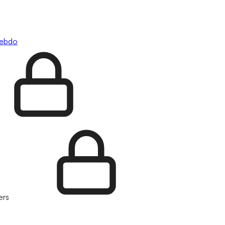
hebdo
ers