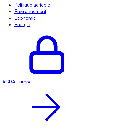
Politique agricole
Environnement
Économie
Énergie
AGRA
Europe