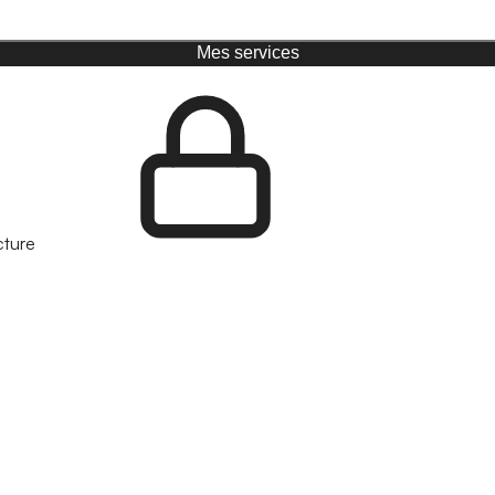
Mes services
cture