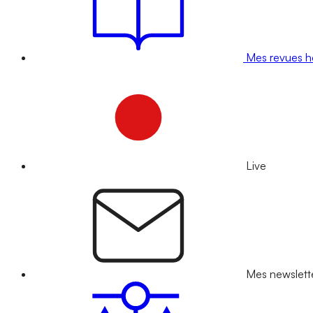
Mes revues 
Live
Mes newslett