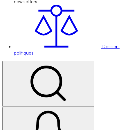
newsletters
Dossiers
politiques