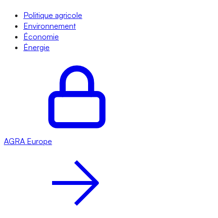
Politique agricole
Environnement
Économie
Énergie
AGRA
Europe