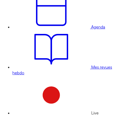
Agenda
Mes revues
hebdo
Live