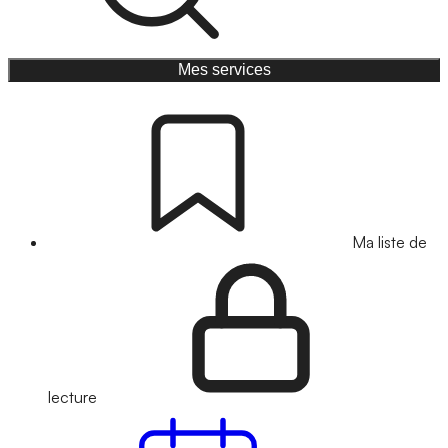
Mes services
Ma liste de
lecture