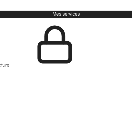
Mes services
cture