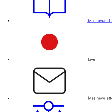
Mes revues 
Live
Mes newslett