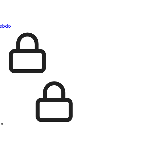
hebdo
ers