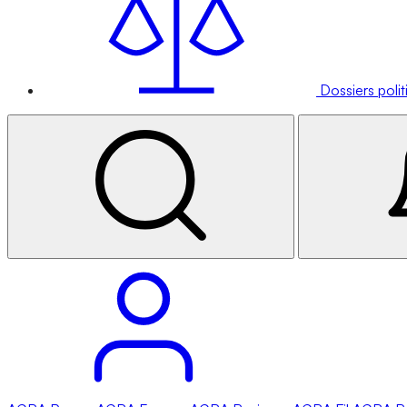
Dossiers poli