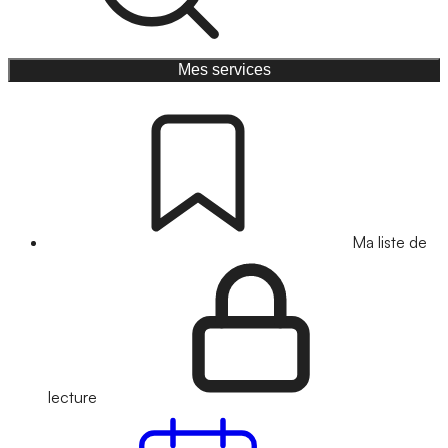
Mes services
Ma liste de
lecture