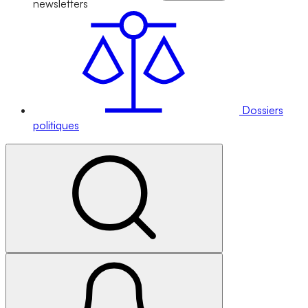
newsletters
Dossiers
politiques