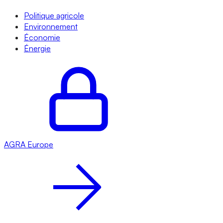
Politique agricole
Environnement
Économie
Énergie
AGRA
Europe