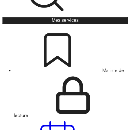
Mes services
Ma liste de
lecture