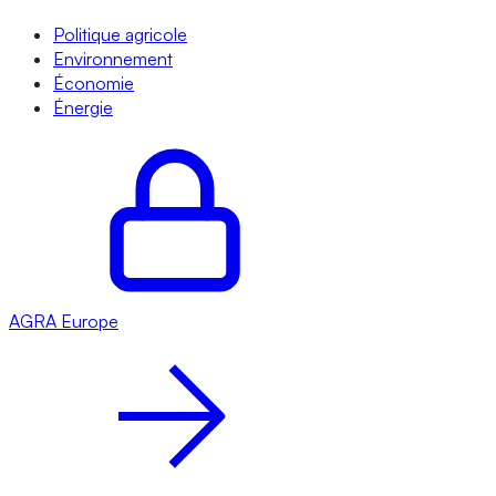
Politique agricole
Environnement
Économie
Énergie
AGRA
Europe