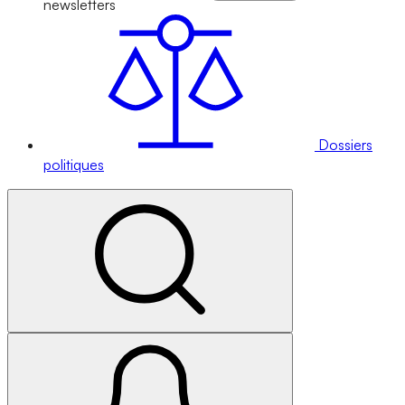
newsletters
Dossiers
politiques