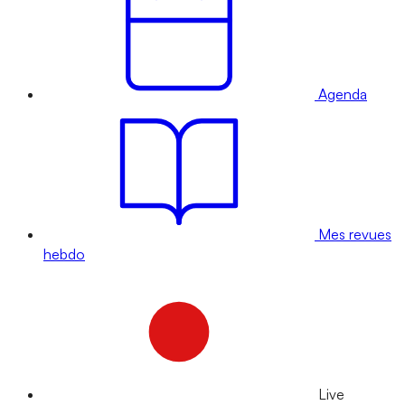
Agenda
Mes revues
hebdo
Live