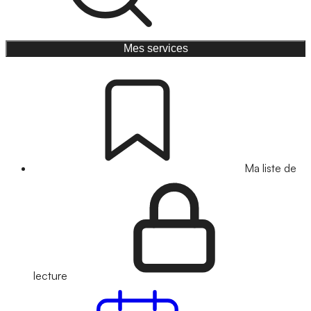
Mes services
Ma liste de
lecture