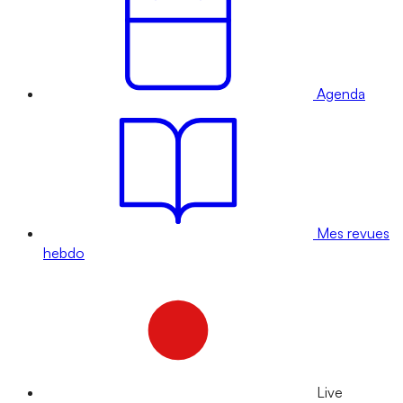
Agenda
Mes revues
hebdo
Live