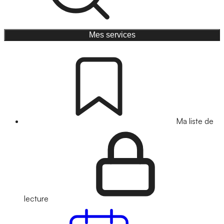
Mes services
Ma liste de
lecture