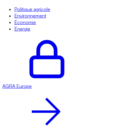
Politique agricole
Environnement
Économie
Énergie
AGRA
Europe