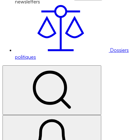
newsletters
Dossiers
politiques