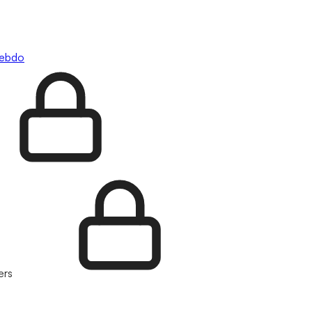
hebdo
ers