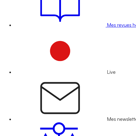
Mes revues 
Live
Mes newslett