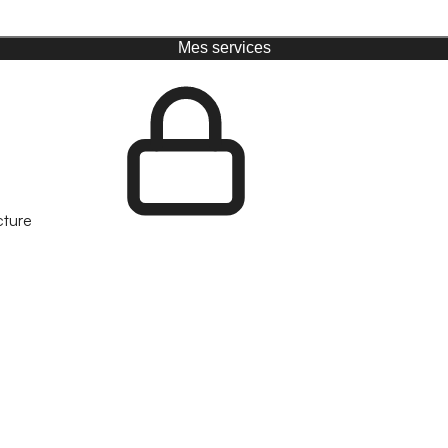
Mes services
cture