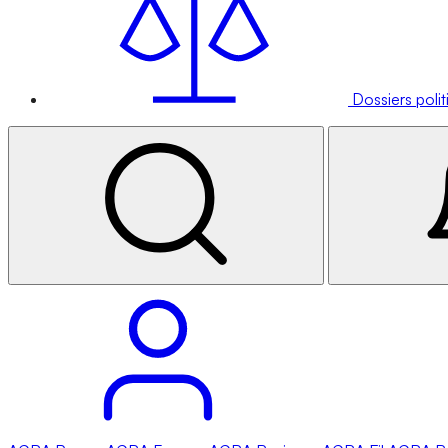
Dossiers poli