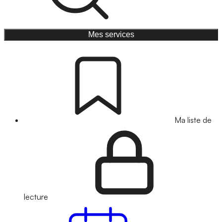
Mes services
Ma liste de
lecture