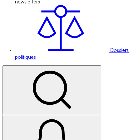
newsletters
Dossiers
politiques