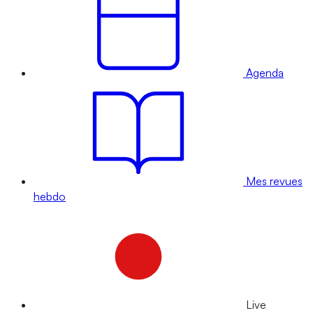
Agenda
Mes revues
hebdo
Live