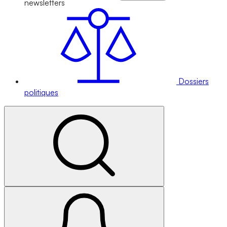
newsletters
Dossiers
politiques