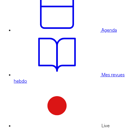
Agenda
Mes revues
hebdo
Live