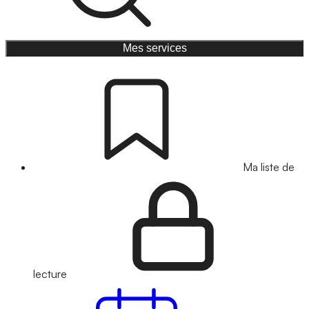
Mes services
Ma liste de
lecture