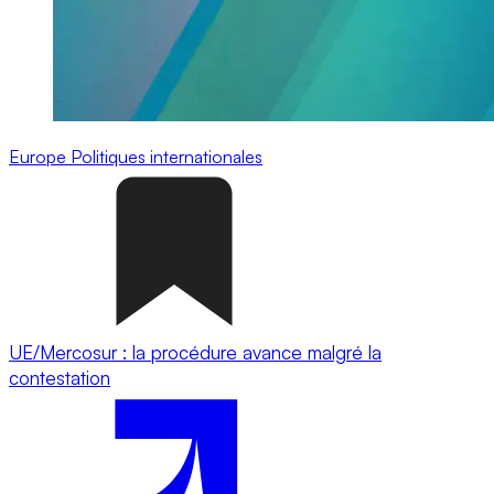
Europe
Politiques internationales
UE/Mercosur : la procédure avance malgré la
contestation