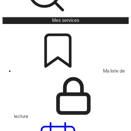
Mes services
Ma liste de
lecture