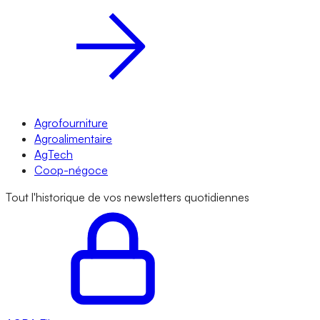
Agrofourniture
Agroalimentaire
AgTech
Coop-négoce
Tout l'historique de vos newsletters quotidiennes