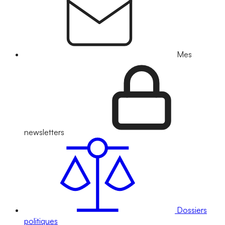
Mes
newsletters
Dossiers
politiques