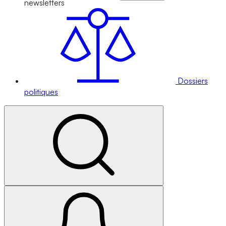
newsletters
Dossiers
politiques