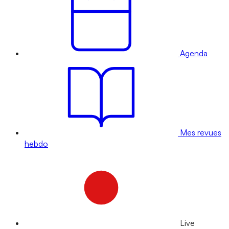
Agenda
Mes revues
hebdo
Live