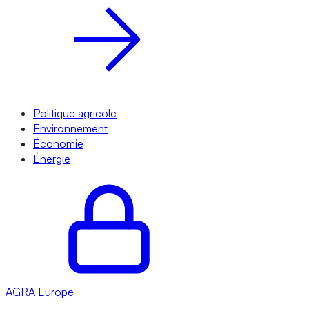
Politique agricole
Environnement
Économie
Énergie
AGRA
Europe