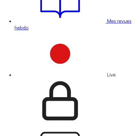
Mes revues
hebdo
Live