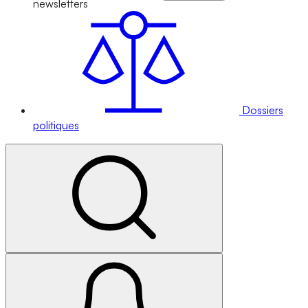
newsletters
Dossiers
politiques