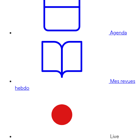
Agenda
Mes revues
hebdo
Live