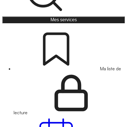
Mes services
Ma liste de
lecture