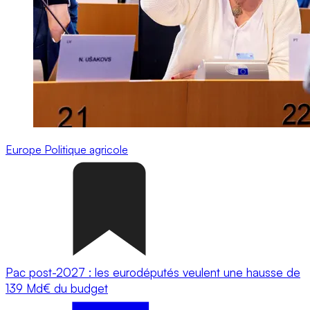
Europe
Politique agricole
Pac post-2027 : les eurodéputés veulent une hausse de
139 Md€ du budget