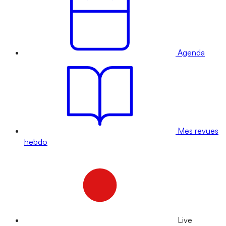
Agenda
Mes revues
hebdo
Live