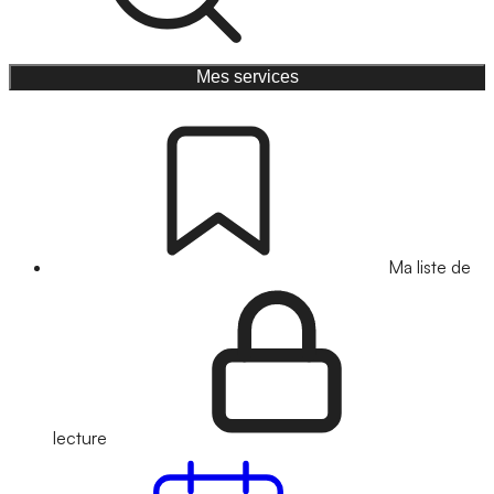
Mes services
Ma liste de
lecture