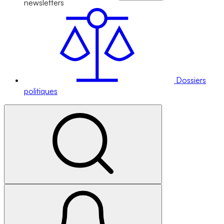
newsletters
Dossiers
politiques