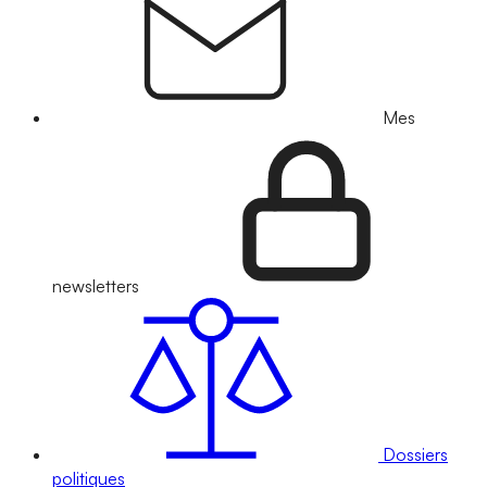
Mes
newsletters
Dossiers
politiques