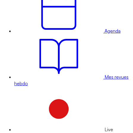
Agenda
Mes revues
hebdo
Live