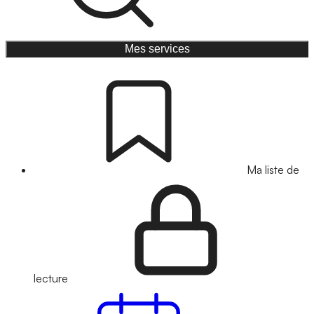
Mes services
Ma liste de
lecture