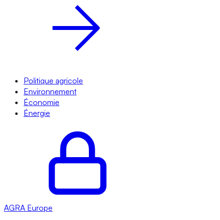
Politique agricole
Environnement
Économie
Énergie
AGRA
Europe