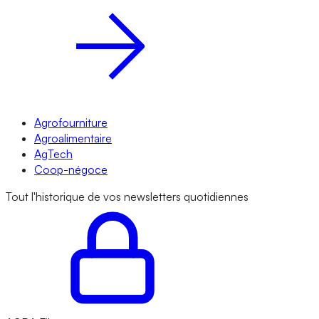
Agrofourniture
Agroalimentaire
AgTech
Coop-négoce
Tout l'historique de vos newsletters quotidiennes