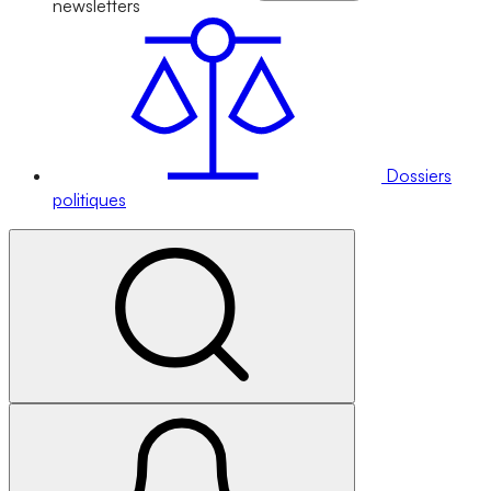
newsletters
Dossiers
politiques