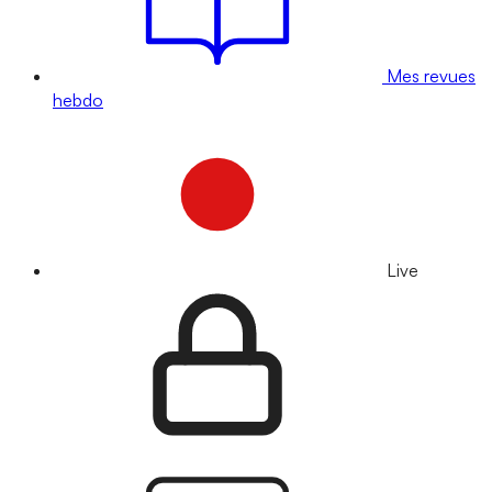
Mes revues
hebdo
Live