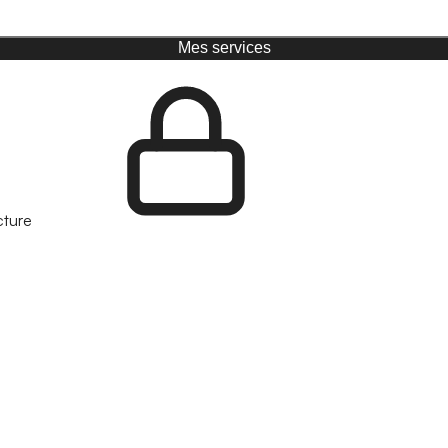
Mes services
cture