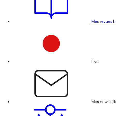
Mes revues 
Live
Mes newslett