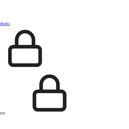
hebdo
ers