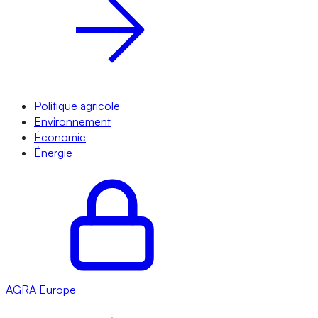
Politique agricole
Environnement
Économie
Énergie
AGRA
Europe